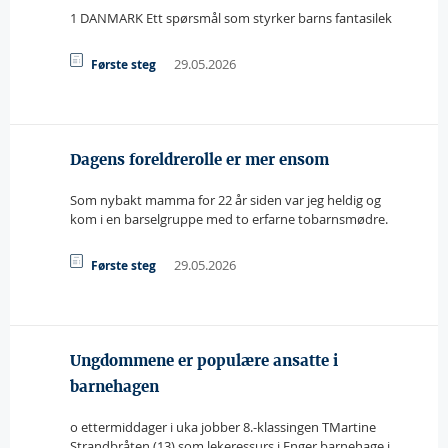
1 DANMARK Ett spørsmål som styrker barns fantasilek
29.05.2026
Første steg
Dagens foreldrerolle er mer ensom
Som nybakt mamma for 22 år siden var jeg heldig og
kom i en barselgruppe med to erfarne tobarnsmødre.
29.05.2026
Første steg
Ungdommene er populære ansatte i
barnehagen
o ettermiddager i uka jobber 8.-klassingen TMartine
Strandbråten (13) som lekeressurs i Enger barnehage i