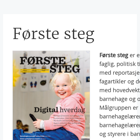
Første steg
Første steg
er e
faglig, politisk t
med reportasjer
fagartikler og 
med hovedvekt
barnehage og o
Målgruppen er
barnehagelærer
barnehagelære
og styrere i ba