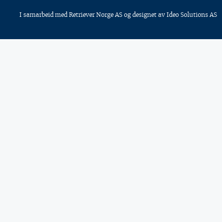
I samarbeid med
Retriever Norge AS
og designet av
Ideo Solutions AS