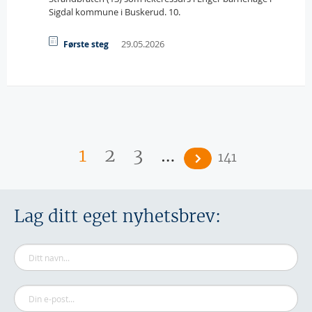
Sigdal kommune i Buskerud. 10.
29.05.2026
Første steg
Sider
…
1
2
3
141
Lag ditt eget nyhetsbrev: