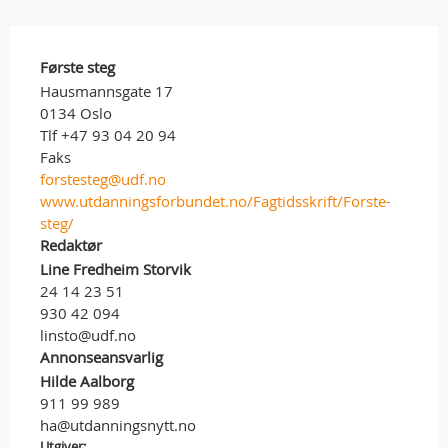
Første steg
Hausmannsgate 17
0134 Oslo
Tlf +47 93 04 20 94
Faks
forstesteg@udf.no
www.utdanningsforbundet.no/Fagtidsskrift/Forste-
steg/
Redaktør
Line Fredheim Storvik
24 14 23 51
930 42 094
linsto@udf.no
Annonseansvarlig
Hilde Aalborg
911 99 989
ha@utdanningsnytt.no
Utgiver: