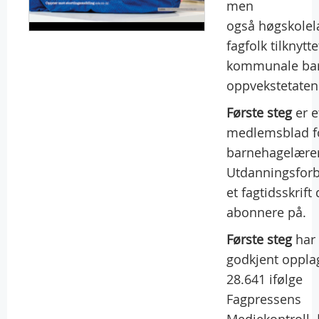
men
også høgskolel
fagfolk tilknytt
kommunale bar
oppvekstetaten
Første steg
er e
medlemsblad f
barnehagelærer
Utdanningsfor
et fagtidsskrift
abonnere på.
Første steg
har 
godkjent oppla
28.641 ifølge
Fagpressens