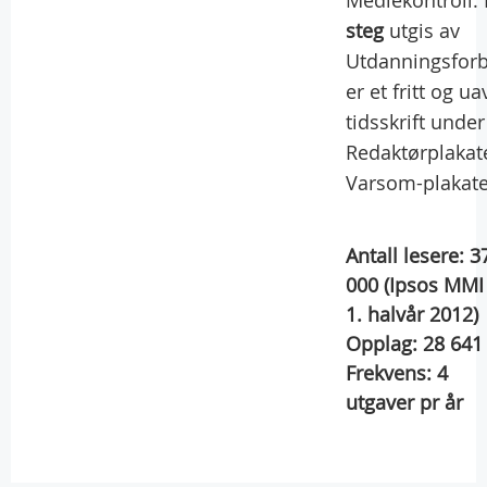
Mediekontroll.
steg
utgis av
Utdanningsforb
er et fritt og u
tidsskrift under
Redaktørplakat
Varsom-plakate
Antall lesere:
3
000
(Ipsos MMI
1. halvår 2012)
Opplag:
28 641
Frekvens:
4
utgaver pr år