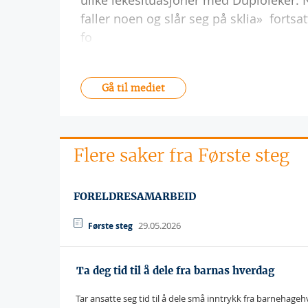
ulike lekesituasjoner med Duploleker.
faller noen og slår seg på sklia»  forts
fo
Gå til mediet
Flere saker fra Første steg
FORELDRESAMARBEID
29.05.2026
Første steg
 Ta deg tid til å dele fra barnas hverdag
 Tar ansatte seg tid til å dele små inntrykk fra barnehageh