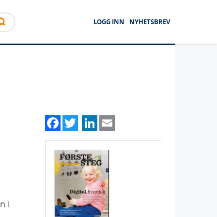
LOGG INN
NYHETSBREV
Facebook
Twitter
LinkedIn
Email
n i