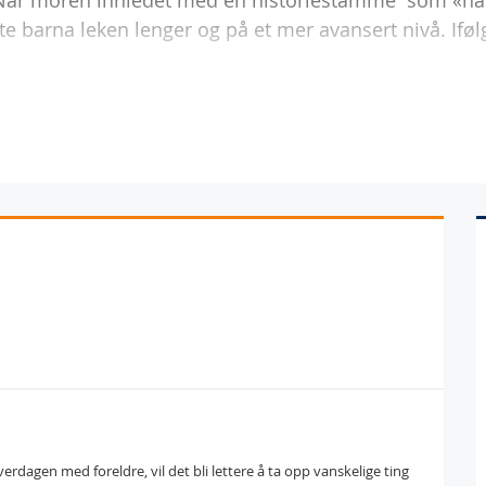
 Når moren innledet med en historiestamme  som «nå
atte barna leken lenger og på et mer avansert nivå. Iføl
verdagen med foreldre, vil det bli lettere å ta opp vanskelige ting