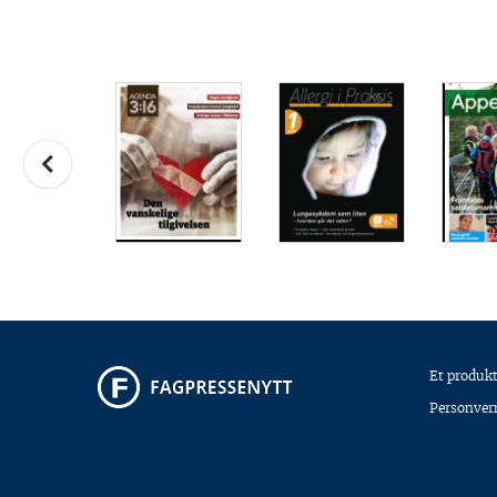
Et produkt
Personver