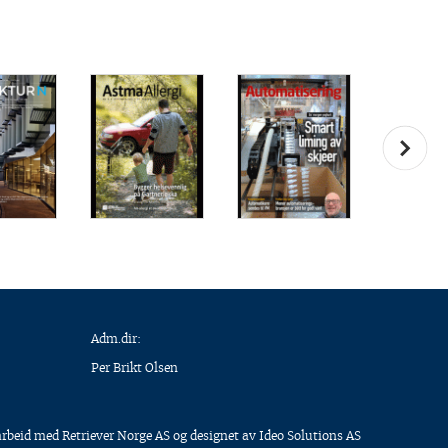
Adm.dir:
Per Brikt Olsen
arbeid med
Retriever Norge AS
og designet av
Ideo Solutions AS