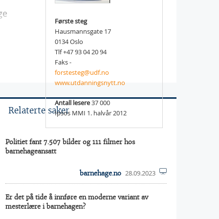
ge
Første steg
Hausmannsgate 17
0134 Oslo
Tlf +47 93 04 20 94
Faks -
forstesteg@udf.no
www.utdanningsnytt.no
Antall lesere
37 000
Relaterte saker
Ipsos MMI 1. halvår 2012
Politiet fant 7.507 bilder og 111 filmer hos
barnehageansatt
28.09.2023
barnehage.no
Er det på tide å innføre en moderne variant av
mesterlære i barnehagen?