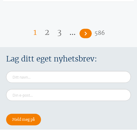
Sider
…
1
2
3
586
Lag ditt eget nyhetsbrev: