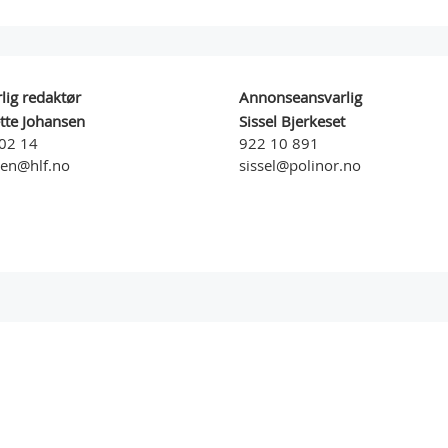
lig redaktør
Annonseansvarlig
ette Johansen
Sissel Bjerkeset
02 14
922 10 891
sen@hlf.no
sissel@polinor.no