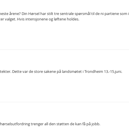
neste årene? Din Hørsel har stilt tre sentrale spørsmål til de ni partiene som 
r valget. Hvis intensjonene og løftene holdes.
ekter. Dette var de store sakene på landsmøtet i Trondheim 13.-15.juni.
 hørselsutfordring trenger all den støtten de kan få på jobb.