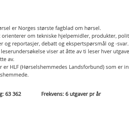
rsel er Norges største fagblad om hørsel.
 orienterer om tekniske hjelpemidler, produkter, polit
r og reportasjer, debatt og ekspertspørsmål og -svar.
leserundersøkelse viser at åtte av ti leser hver utgav
tte av.
er er HLF (Hørselshemmedes Landsforbund) som er in
lshemmede.
g:
63 362
Frekvens:
6
utgaver pr år