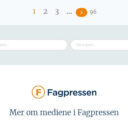
…
1
2
3
96
Mer om mediene i Fagpressen