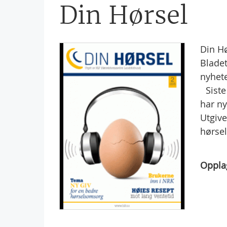
Din Hørsel
Din Hø
Bladet
nyhete
Siste 
har ny
Utgiv
hørse
Oppla