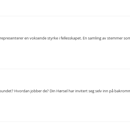
n representerer en voksende styrke i fellesskapet. En samling av stemmer so
orbundet? Hvordan jobber de? Din Hørsel har invitert seg selv inn på bakrom