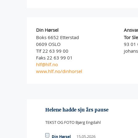
Din Hørsel
Ansvar
Boks 6652 Etterstad
Tor Sl
0609 OSLO
93 01 
Tlf 22 63 99 00
johan
Faks 22 63 99 01
hlf@hlf.no
www.hlf.no/dinhorsel
Helene hadde sju års pause
TEKST OG FOTO Bjørg Engdahl
15.05.2026
Din Hørsel