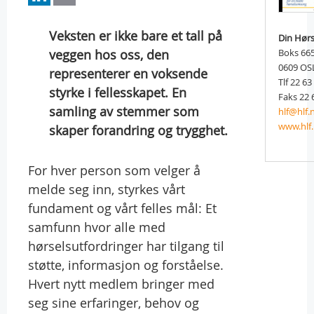
Veksten er ikke bare et tall på
Din Hørs
veggen hos oss, den
Boks 665
0609 OS
representerer en voksende
Tlf 22 63
styrke i fellesskapet. En
Faks 22 
samling av stemmer som
hlf@hlf.
www.hlf.
skaper forandring og trygghet.
For hver person som velger å
melde seg inn, styrkes vårt
fundament og vårt felles mål: Et
samfunn hvor alle med
hørselsutfordringer har tilgang til
støtte, informasjon og forståelse.
Hvert nytt medlem bringer med
seg sine erfaringer, behov og