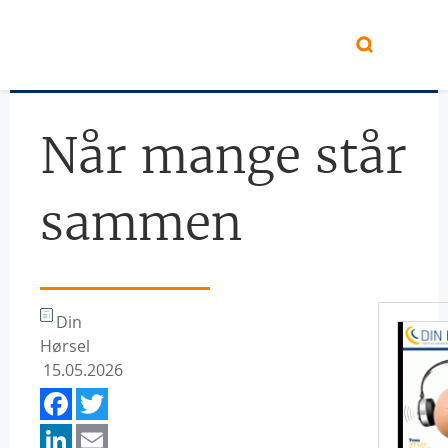
Hopp til hovedinnhold
Når mange står
sammen
Din
Hørsel
15.05.2026
Facebook
Twitter
LinkedIn
Email