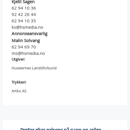
Kjetil Sagen
62 94 10 36
92 42 26 44
62 94 10 35
ks@hsmedia.no
Annonseansvarlig
Malin Solvang
62 94 69 70
ms@hsmedia.no
Utgiver:
Huseiernes Landsforbund
Trykkeri:
Artko AS
Derfor øker prisene på vann og avløp