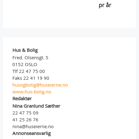
pr år
Hus & Bolig
Fred. Olsensgt. 5
0152 OSLO
Tlf 22 47 75 00
Faks 22 41 19 90
husogbolig@huseierne.no
www.hus-bolig.no
Redaktør
Nina Granlund Sæther
22 47 75 09
41 25 26 76
nina@huseierne.no
Annonseansvarlig