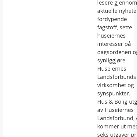
lesere gjenno
aktuelle nyhete
fordypende
fagstoff, sette
huseiernes
interesser på
dagsordenen o
synliggjøre
Huseiernes
Landsforbunds
virksomhet og
synspunkter.
Hus & Bolig utg
av Huseiernes
Landsforbund, 
kommer ut me
seks utgaver pr