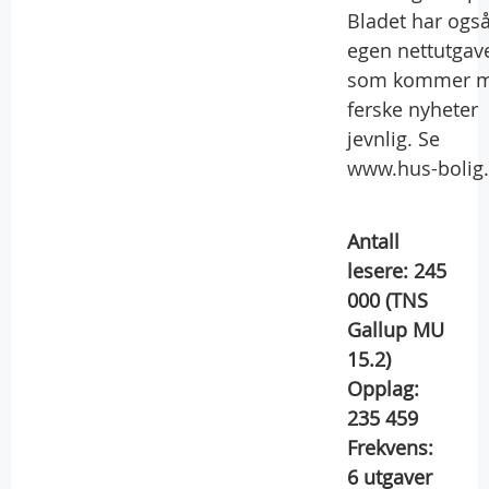
Bladet har ogs
egen nettutgav
som kommer 
ferske nyheter
jevnlig. Se
www.hus-bolig
Antall
lesere:
245
000
(TNS
Gallup MU
15.2)
Opplag:
235 459
Frekvens:
6
utgaver