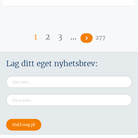
Sider
…
1
2
3
277
Lag ditt eget nyhetsbrev: