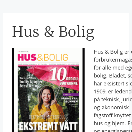
Hus & Bolig
Hus & Bolig er 
forbrukermaga
for alle med e
bolig. Bladet, 
har eksistert s
1909, er leden
på teknisk, juri
og økonomisk
fagstoff knyttet 
hus og hjem. E
og energispørs