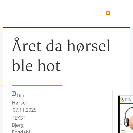
Hopp til hovedinnhold
Året da hørsel
ble hot
Din
Hørsel
07.11.2025
TEKST
Bjørg
Engdahl