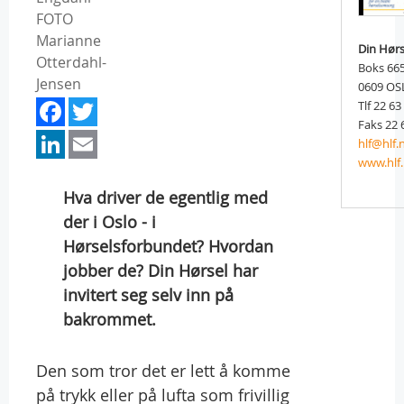
FOTO
Marianne
Din Hørs
Otterdahl-
Boks 665
Jensen
0609 OS
Facebook
Twitter
Tlf 22 63
Faks 22 
LinkedIn
Email
hlf@hlf.
www.hlf.
Hva driver de egentlig med
der i Oslo - i
Hørselsforbundet? Hvordan
jobber de? Din Hørsel har
invitert seg selv inn på
bakrommet.
Den som tror det er lett å komme
på trykk eller på lufta som frivillig