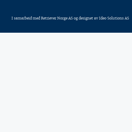
I samarbeid med
Retriever Norge AS
og designet av
Ideo Solutions AS