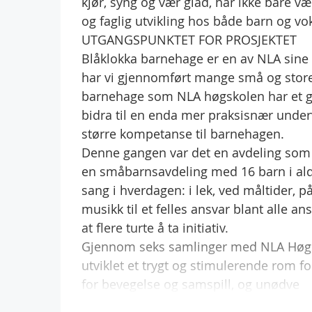
kjør, syng og vær glad, har ikke bare væ
og faglig utvikling hos både barn og vo
UTGANGSPUNKTET FOR PROSJEKTET
Blåklokka barnehage er en av NLA sine
har vi gjennomført mange små og store
barnehage som NLA høgskolen har et gj
bidra til en enda mer praksisnær unde
større kompetanse til barnehagen.
Denne gangen var det en avdeling som 
en småbarnsavdeling med 16 barn i alder
sang i hverdagen: i lek, ved måltider, p
musikk til et felles ansvar blant alle a
at flere turte å ta initiativ.
Gjennom seks samlinger med NLA Høgsko
utviklet et trygt og stimulerende rom f
for bevegelse og samspill, og unødve