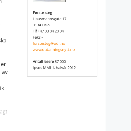
n
Første steg
Hausmannsgate 17
r
0134 Oslo
Tlf +47 93 04 20 94
Faks -
skal
forstesteg@udf.no
www.utdanningsnytt.no
Antall lesere
37 000
 er
Ipsos MMI 1. halvår 2012
n av
ik
lagt