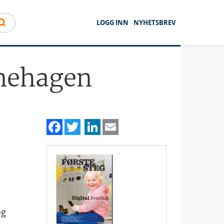
LOGG INN
NYHETSBREV
rnehagen
Facebook
Twitter
LinkedIn
Email
og