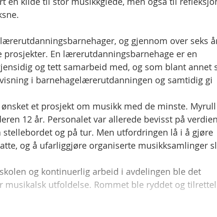
rt en kilde til stor musikkglede, men også til refleksjo
ksne.
 lærerutdanningsbarnehager, og gjennom over seks å
 prosjekter. En lærerutdanningsbarnehage er en
ensidig og tett samarbeid med, og som blant annet 
rvisning i barnehagelærerutdanningen og samtidig gi
ønsket et prosjekt om musikk med de minste. Myrull
en 12 år. Personalet var allerede bevisst på verdie
å stellebordet og på tur. Men utfordringen lå i å gjøre
nsatte, og å ufarliggjøre organiserte musikksamlinger sl
len og kontinuerlig arbeid i avdelingen ble det
or musikalsk utfoldelse. Rommet ble ryddet og tilrette