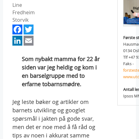
Line
Fredheim
Storvik
Facebook
Twitter
LinkedIn
Email
Første s
Hausman
0134 Os
Tlf +47 9
Som nybakt mamma for 22 år
Faks -
siden var jeg heldig og kom i
forstes
en barselgruppe med to
www.utd
erfarne tobarnsmødre.
Antall le
Ipsos MM
Jeg leste bøker og artikler om
barnets utvikling og googlet
spørsmål i jakten på gode svar,
men det er noe med å få råd og
tips av noen i akkurat samme