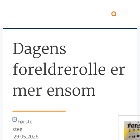
Hopp til hovedinnhold
Dagens
foreldrerolle er
mer ensom
Første
steg
29.05.2026