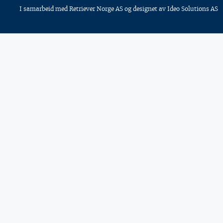
I samarbeid med
Retriever Norge AS
og designet av
Ideo Solutions AS