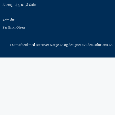
Akersgt. 43, 0158 Oslo
Adm.dir:
Per Brikt Olsen
I samarbeid med
Retriever Norge AS
og designet av
Ideo Solutions AS