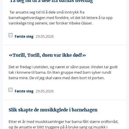
 Ta deg tid til å dele fra barnas hverdag
 Tar ansatte seg tid til å dele små inntrykk fra
barnehagehverdagen med foreldre, vil det bli lettere å ta opp
vanskelige ting seinere, sier forsker Vibeke Glaser.
29.05.2026
Første steg
«Torill, Torill, duen var ikke død!»
Det er fredag i utetiden, og været er sånn passe. Vinden tar godt
tak i kinnene til barna. En liten gruppe med barn syker rundt
beina mine. De vil jeg skal være med dem bort til porten.
29.05.2026
Første steg
Slik skapte de musikkglede i barnehagen
Etter et år med musikksamlinger har barna fått større ordforråd,
og de ansatte er blitt tryggere på å bruke sang og musikk i