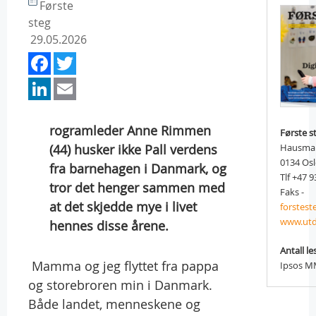
Første
steg
29.05.2026
Facebook
Twitter
LinkedIn
Email
rogramleder Anne Rimmen
Første s
(44) husker ikke Pall verdens
Hausman
0134 Os
fra barnehagen i Danmark, og
Tlf +47 9
tror det henger sammen med
Faks -
at det skjedde mye i livet
forstes
www.utd
hennes disse årene.
Antall le
 Mamma og jeg flyttet fra pappa
Ipsos MM
og storebroren min i Danmark.
Både landet, menneskene og