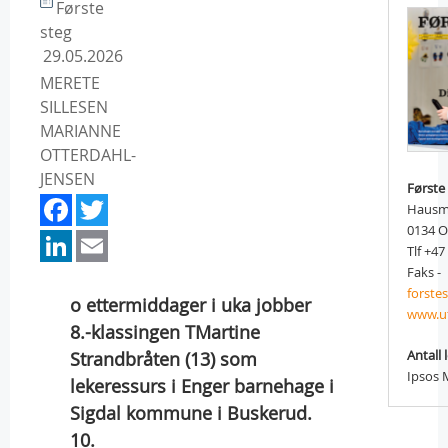
Første
steg
29.05.2026
MERETE
SILLESEN
MARIANNE
OTTERDAHL-
JENSEN
Første
Facebook
Twitter
Hausm
LinkedIn
Email
0134 O
Tlf +47
Faks -
forste
o ettermiddager i uka jobber
www.u
8.-klassingen TMartine
Antall 
Strandbråten (13) som
Ipsos 
lekeressurs i Enger barnehage i
Sigdal kommune i Buskerud.
10.