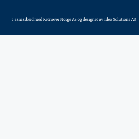
I samarbeid med
Retriever Norge AS
og designet av
Ideo Solutions AS