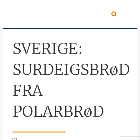
Hopp til hovedinnhold
SVERIGE:
SURDEIGSBRøD
FRA
POLARBRøD