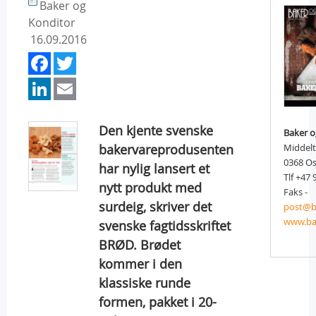
Baker og
Konditor
16.09.2016
Facebook
Twitter
LinkedIn
Email
Den kjente svenske
Baker o
bakervareprodusenten
Middel
0368 Os
har nylig lansert et
Tlf +47 
nytt produkt med
Faks -
surdeig, skriver det
post@b
www.ba
svenske fagtidsskriftet
BRØD. Brødet
kommer i den
klassiske runde
formen, pakket i 20-