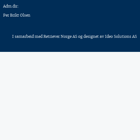
Adm.dir:
Per Brikt Olsen
I samarbeid med
Retriever Norge AS
og designet av
Ideo Solutions AS