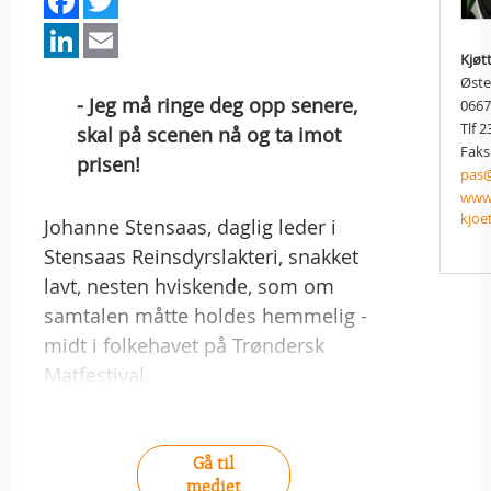
LinkedIn
Email
Kjøt
Øste
- Jeg må ringe deg opp senere,
066
Tlf 2
skal på scenen nå og ta imot
Faks
prisen!
pas@
www.
kjoe
Johanne Stensaas, daglig leder i
Stensaas Reinsdyrslakteri, snakket
lavt, nesten hviskende, som om
samtalen måtte holdes hemmelig -
midt i folkehavet på Trøndersk
Matfestival.
Gå til
mediet