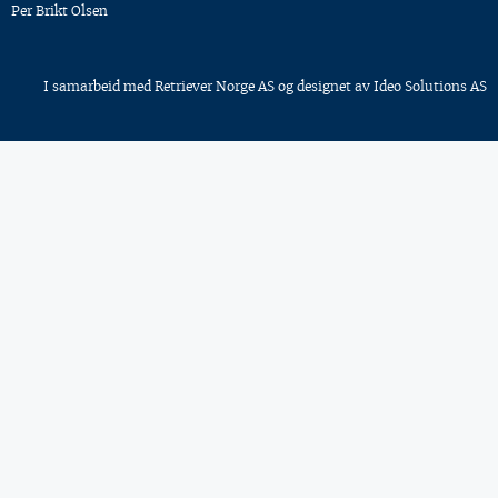
Per Brikt Olsen
I samarbeid med
Retriever Norge AS
og designet av
Ideo Solutions AS