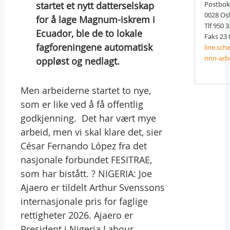
startet et nytt datterselskap
Postbok
0028 Os
for å lage Magnum-iskrem i
Tlf 950 
Ecuador, ble de to lokale
Faks 23 
fagforeningene automatisk
line.sc
nnn-arb
oppløst og nedlagt.
Men arbeiderne startet to nye,
som er like ved å få offentlig
godkjenning.  Det har vært mye
arbeid, men vi skal klare det, sier
César Fernando López fra det
nasjonale forbundet FESITRAE,
som har bistått. ? NIGERIA: Joe
Ajaero er tildelt Arthur Svenssons
internasjonale pris for faglige
rettigheter 2026. Ajaero er
President i Nigeria Labour