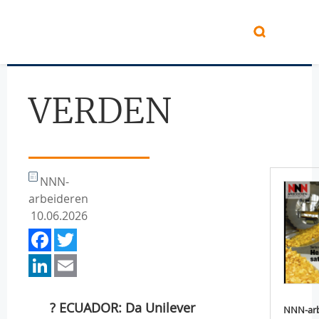
Hopp til hovedinnhold
VERDEN
NNN-
arbeideren
10.06.2026
Facebook
Twitter
LinkedIn
Email
? ECUADOR: Da Unilever
NNN-arb