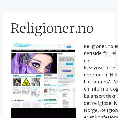
Religioner.no
Religioner.no e
nettside for rel
og
livssynsinteres
nordmenn. Net
har som mål å t
en informert o
balansert dekn
det religiøse liv
Norge. Religio
er et konfesjons