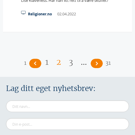
Lise Klaveness. Har han litt rett til å være skuffet?
02.04.2022
Religioner.no
Sider
…
1
2
3
1
31
Lag ditt eget nyhetsbrev: