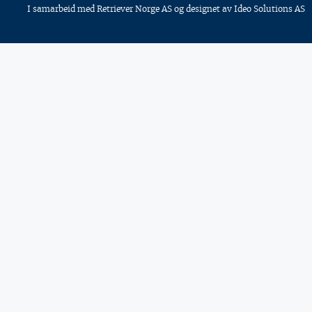
I samarbeid med
Retriever Norge AS
og designet av
Ideo Solutions AS