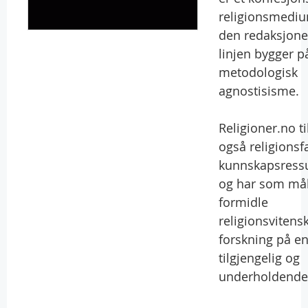
religionsmediu
den redaksjone
linjen bygger p
metodologisk
agnostisisme.
Religioner.no ti
også religionsf
kunnskapsress
og har som mål
formidle
religionsvitens
forskning på e
tilgjengelig og
underholdende