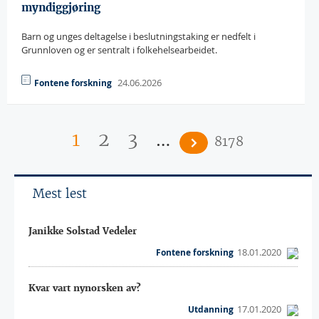
myndiggjøring
Barn og unges deltagelse i beslutningstaking er nedfelt i
Grunnloven og er sentralt i folkehelsearbeidet.
24.06.2026
Fontene forskning
…
1
2
3
8178
Mest lest
Janikke Solstad Vedeler
18.01.2020
Fontene forskning
Kvar vart nynorsken av?
17.01.2020
Utdanning