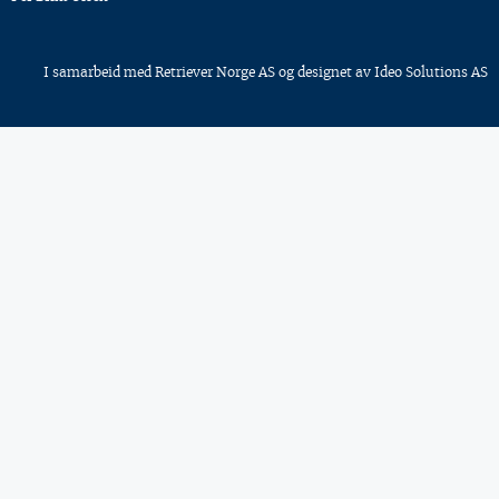
I samarbeid med
Retriever Norge AS
og designet av
Ideo Solutions AS