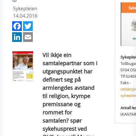
Sykepleien
14.04.2016
Facebook
Twitter
LinkedIn
Email
Vil ikkje ein
Sykeple
samtalepartnar som i
Tollbuga
0104 OS
utgangspunktet har
Tlf 0240
definert seg på
Faks -
armlengdes avstand
redaksj
til religion, krympe
sykeplei
premissane og
Antall le
rommet for
(KANTAR
samtalen? spør
sykehusprest ved