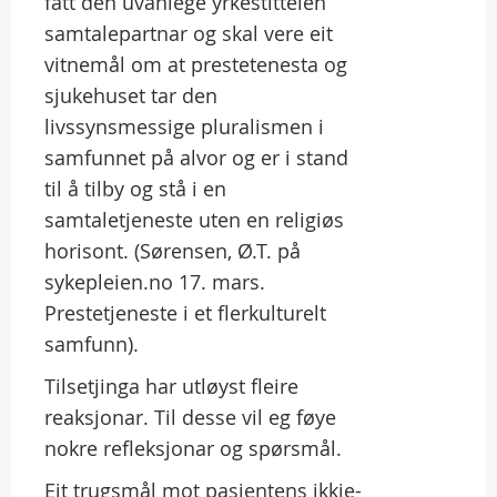
fått den uvanlege yrkestittelen
samtalepartnar og skal vere eit
vitnemål om at prestetenesta og
sjukehuset tar den
livssynsmessige pluralismen i
samfunnet på alvor og er i stand
til å tilby og stå i en
samtaletjeneste uten en religiøs
horisont. (Sørensen, Ø.T. på
sykepleien.no 17. mars.
Prestetjeneste i et flerkulturelt
samfunn).
Tilsetjinga har utløyst fleire
reaksjonar. Til desse vil eg føye
nokre refleksjonar og spørsmål.
Eit trugsmål mot pasientens ikkje-