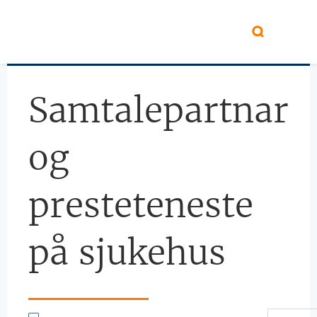
Hopp til hovedinnhold
Samtalepartnar
og
presteteneste
på sjukehus