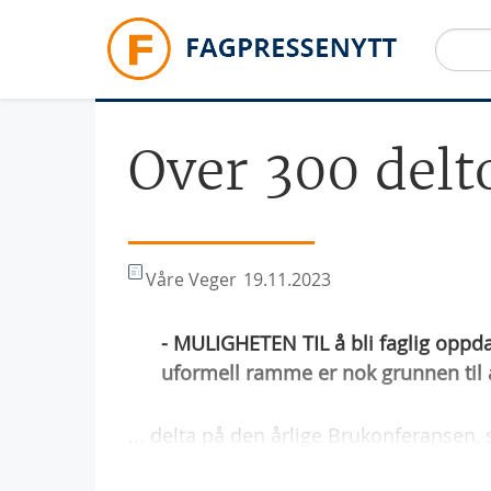
Hopp til hovedinnhold
Over 300 delt
Våre Veger
19.11.2023
- MULIGHETEN TIL å bli faglig oppdat
uformell ramme er nok grunnen til 
... delta på den årlige Brukonferansen,