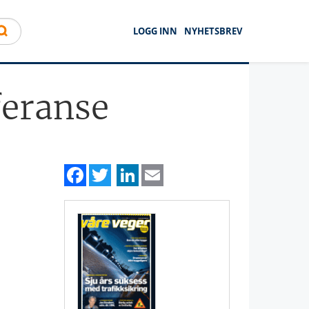
LOGG INN
NYHETSBREV
feranse
Facebook
Twitter
LinkedIn
Email