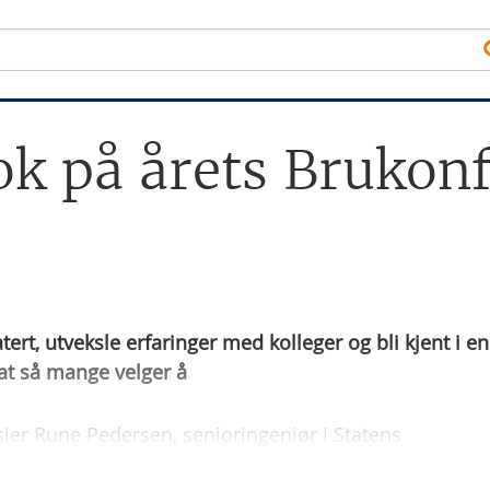
ok på årets Brukon
ert, utveksle erfaringer med kolleger og bli kjent i en
at så mange velger å
 sier Rune Pedersen, senioringeniør i Statens