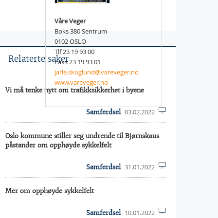
Våre Veger
Boks 380 Sentrum
0102 OSLO
Tlf 23 19 93 00
Relaterte saker
Faks 23 19 93 01
jarle.skoglund@vareveger.no
www.vareveger.no
Vi må tenke nytt om trafikksikkerhet i byene
03.02.2022
Samferdsel
Oslo kommune stiller seg undrende til Bjørnskaus
påstander om opphøyde sykkelfelt
31.01.2022
Samferdsel
Mer om opphøyde sykkelfelt
10.01.2022
Samferdsel