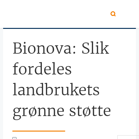
Hopp til hovedinnhold
Bionova: Slik
fordeles
landbrukets
grønne støtte