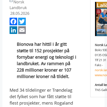
Norsk
Landbruk
28.05.2026
Facebook
Twitter
LinkedIn
Email
Bionova har hittil i år gitt
Norsk L
støtte til 152 prosjekter på
Boks 93
0135 OS
fornybar energi og teknologi i
Tlf 21 31
landbruket. Av rammen på
Faks -
228 millioner kroner er 107
norsk.l
www.nor
millioner kroner nå tildelt.
Antall le
Med 34 tildelinger er Trøndelag
TNS Gal
det fylket som har fått støtte til
flest prosjekter, mens Rogaland