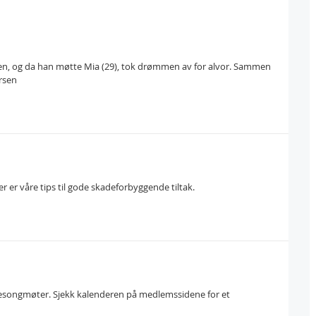
n, og da han møtte Mia (29), tok drømmen av for alvor. Sammen
ersen
r er våre tips til gode skadeforbyggende tiltak.
 sesongmøter. Sjekk kalenderen på medlemssidene for et