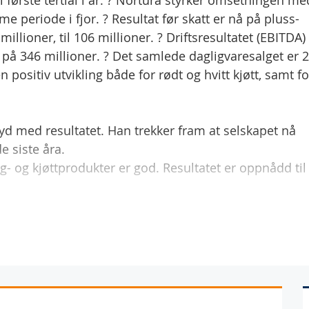
i første tertial i år: ? Nortura styrker omsetningen me
me periode i fjor. ? Resultat før skatt er nå på pluss-
llioner, til 106 millioner. ? Driftsresultatet (EBITDA)
 på 346 millioner. ? Det samlede dagligvaresalget er 
 positiv utvikling både for rødt og hvitt kjøtt, samt fo
d med resultatet. Han trekker fram at selskapet nå
e siste åra.
gg- og kjøttprodukter er god. Resultatet er oppnådd til
i