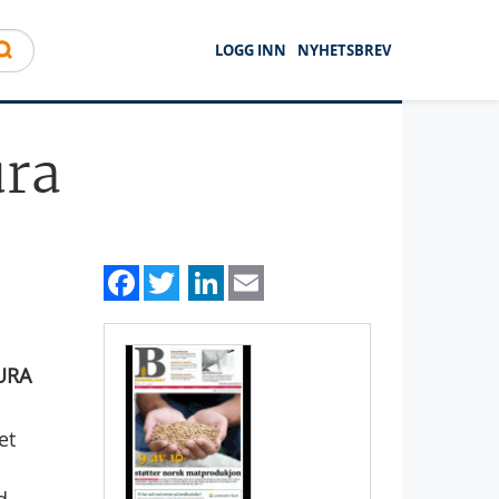
LOGG INN
NYHETSBREV
ura
Facebook
Twitter
LinkedIn
Email
TURA
et