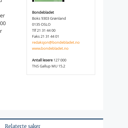
d
Bondebladet
 er
Boks 9303 Grønland
200
0135 OSLO
r
Tlf 21 31 44 00
Faks 21 31 44 01
redaksjon@bondebladet.no
www.bondebladet.no
Antall lesere
127 000
TNS Gallup MU 15.2
Relaterte saker