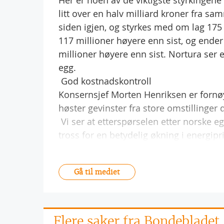
Her er noen av de viktigste styrkingene 
litt over en halv milliard kroner fra sam
siden igjen, og styrkes med om lag 175 mi
117 millioner høyere enn sist, og ender
millioner høyere enn sist. Nortura ser en
egg.
 God kostnadskontroll
Konsernsjef Morten Henriksen er fornøy
høster gevinster fra store omstillinger d
 Vi ser at etterspørselen etter norske e
tross for en betydelig økning i energipr
Gå til mediet
Flere saker fra Bondebladet