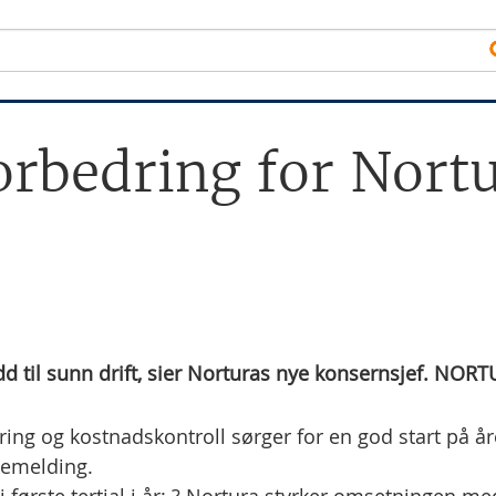
forbedring for Nort
udd til sunn drift, sier Norturas nye konsernsjef. NOR
ring og kostnadskontroll sørger for en god start på år
ssemelding.