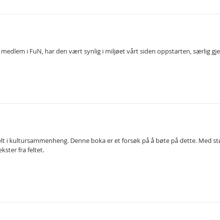
edlem i FuN, har den vært synlig i miljøet vårt siden oppstarten, særlig gj
lt i kultursammenheng. Denne boka er et forsøk på å bøte på dette. Med støtte 
ster fra feltet.