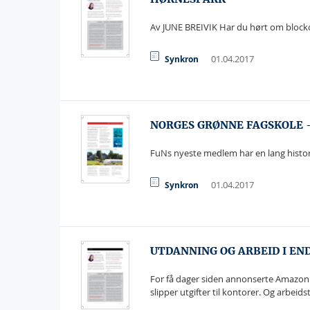
Av JUNE BREIVIK Har du hørt om blockc
01.04.2017
Synkron
NORGES GRØNNE FAGSKOLE 
FuNs nyeste medlem har en lang histori
01.04.2017
Synkron
UTDANNING OG ARBEID I EN
For få dager siden annonserte Amazon a
slipper utgifter til kontorer. Og arbeids