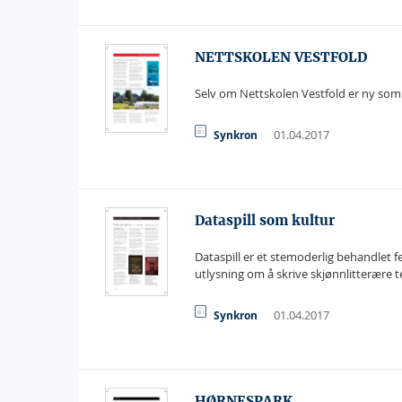
NETTSKOLEN VESTFOLD
Selv om Nettskolen Vestfold er ny som m
01.04.2017
Synkron
Dataspill som kultur
Dataspill er et stemoderlig behandlet fe
utlysning om å skrive skjønnlitterære tek
01.04.2017
Synkron
HØRNESPARK