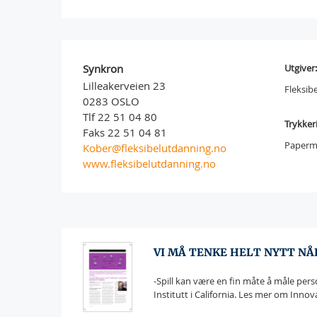
Synkron
Utgiver:
Lilleakerveien 23
Fleksib
0283 OSLO
Tlf 22 51 04 80
Trykkeri
Faks 22 51 04 81
Papermi
Kober@fleksibelutdanning.no
www.fleksibelutdanning.no
VI MÅ TENKE HELT NYTT NÅ
-Spill kan være en fin måte å måle pers
Institutt i California. Les mer om Inno