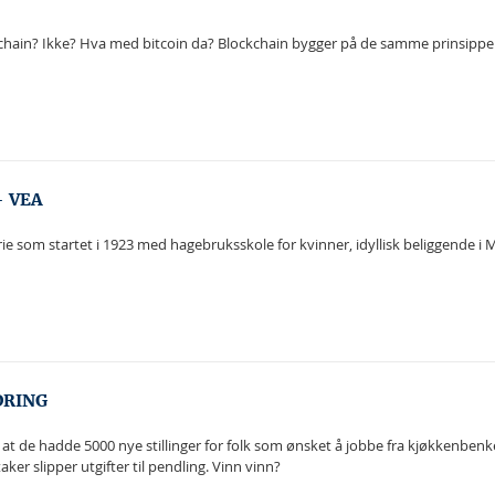
hain? Ikke? Hva med bitcoin da? Blockchain bygger på de samme prinsippen
- VEA
e som startet i 1923 med hagebruksskole for kvinner, idyllisk beliggende i
DRING
t de hadde 5000 nye stillinger for folk som ønsket å jobbe fra kjøkkenbenk
taker slipper utgifter til pendling. Vinn vinn?