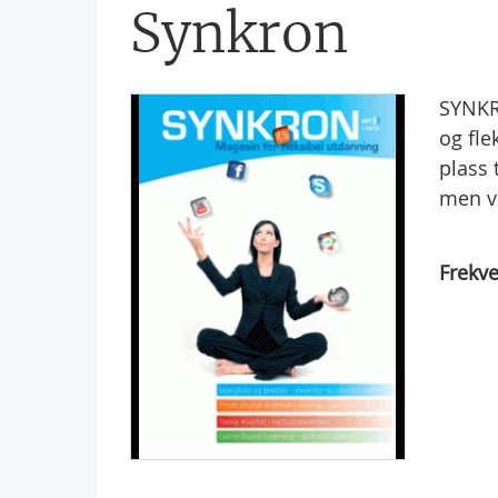
Synkron
SYNKRO
og fle
plass 
men vi
Frekve