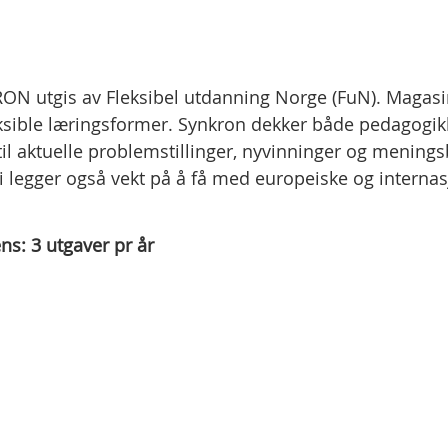
N utgis av Fleksibel utdanning Norge (FuN). Magasin
ksible læringsformer. Synkron dekker både pedagogikk
til aktuelle problemstillinger, nyvinninger og menings
 legger også vekt på å få med europeiske og internasj
ns:
3
utgaver pr år