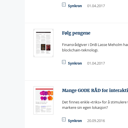
01.04.2017
Synkron
Følg pengene
Finansrådgiver i DnB Lasse Meholm har 
blockchain-teknologi.
01.04.2017
Synkron
Mange GODE RÅD for interakti
Det finnes enkle «triks» for å stimuler
markere sin egen lokasjon?
20.09.2016
Synkron