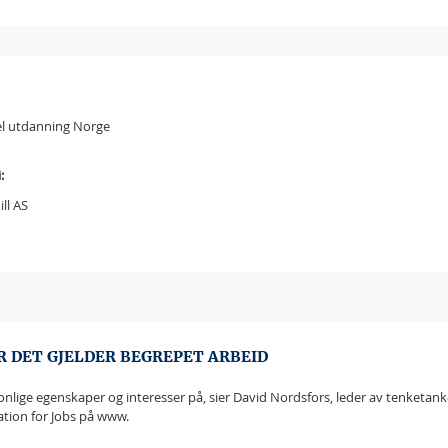
el utdanning Norge
:
ll AS
R DET GJELDER BEGREPET ARBEID
onlige egenskaper og interesser på, sier David Nordsfors, leder av tenketank
vation for Jobs på www.