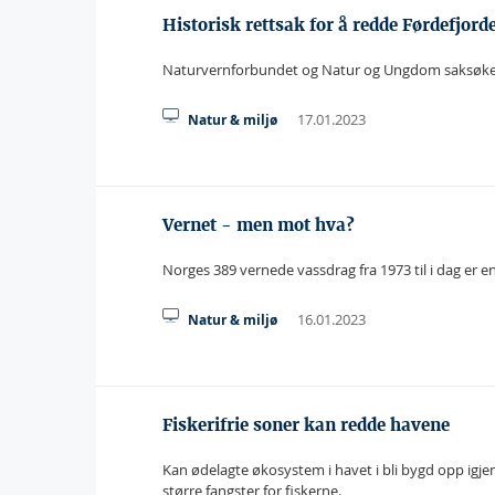
Historisk rettsak for å redde Førdefjord
Naturvernforbundet og Natur og Ungdom saksøker sta
17.01.2023
Natur & miljø
Vernet - men mot hva?
Norges 389 vernede vassdrag fra 1973 til i dag er 
16.01.2023
Natur & miljø
Fiskerifrie soner kan redde havene
Kan ødelagte økosystem i havet i bli bygd opp igjen
større fangster for fiskerne.