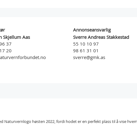
tør
Annonseansvarlig
an Skjellum Aas
Sverre Andreas Stakkestad
96 37
55 10 10 97
17 20
98 61 31 01
aturvernforbundet.no
sverre@gmk.as
d Naturvernlogo høsten 2022, fordi hodet er en perfekt plass til å vise hve