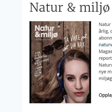
Natur & miljø
Natur 
årlig,
abonne
natur
Magasi
report
Naturv
nye mi
miljøg
Oppla