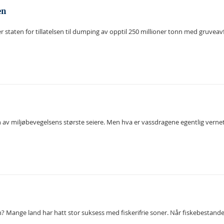
en
ten for tillatelsen til dumping av opptil 250 millioner tonn med gruveavfa
en av miljøbevegelsens største seiere. Men hva er vassdragene egentlig vern
? Mange land har hatt stor suksess med fiskerifrie soner. Når fiskebestandene