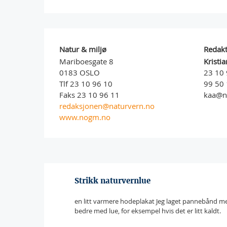
Natur & miljø
Redak
Mariboesgate 8
Kristi
0183 OSLO
23 10 
Tlf 23 10 96 10
99 50 
Faks 23 10 96 11
kaa@n
redaksjonen@naturvern.no
www.nogm.no
Strikk naturvernlue
en litt varmere hodeplakat Jeg laget pannebånd me
bedre med lue, for eksempel hvis det er litt kaldt.