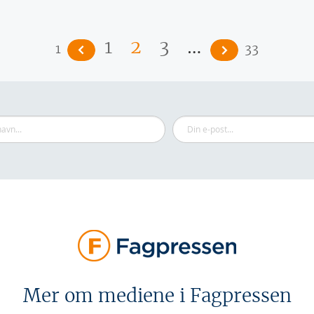
…
1
2
3
1
33
Mer om mediene i Fagpressen