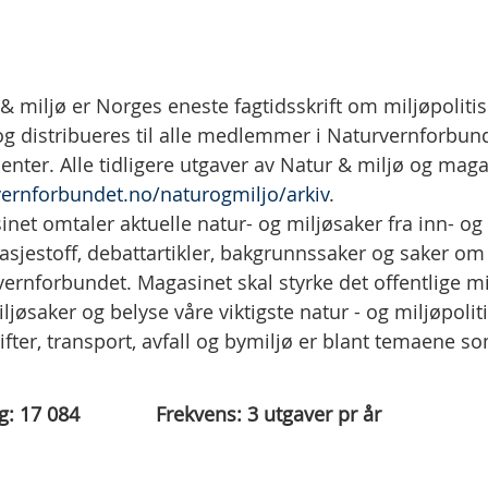
& miljø er Norges eneste fagtidsskrift om miljøpoliti
 og distribueres til alle medlemmer i Naturvernforbund
nter. Alle tidligere utgaver av Natur & miljø og magas
vernforbundet.no/naturogmiljo/arkiv
.
net omtaler aktuelle natur- og miljøsaker fra inn- og
asjestoff, debattartikler, bakgrunnssaker og saker o
ernforbundet. Magasinet skal styrke det offentlige mi
ljøsaker og belyse våre viktigste natur - og miljøpolit
ifter, transport, avfall og bymiljø er blant temaene 
g:
17 084
Frekvens:
3
utgaver pr år