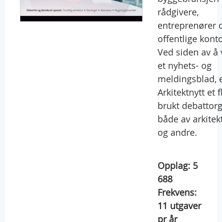
rådgivere,
entreprenører 
offentlige konto
Ved siden av å
et nyhets- og
meldingsblad, 
Arkitektnytt et fl
brukt debattorg
både av arkitek
og andre.
Opplag:
5
688
Frekvens:
11
utgaver
pr år