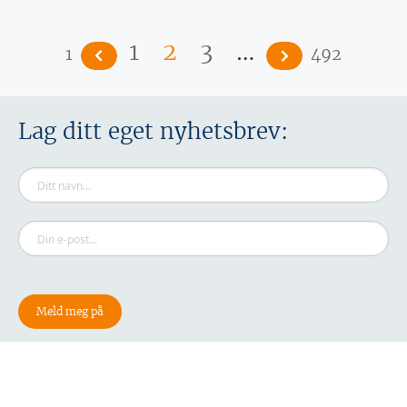
Sider
…
1
2
3
1
492
Lag ditt eget nyhetsbrev: