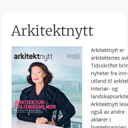
Arkitektnytt
Arkitektnytt er
arkitektenes avi
Tidsskriftet bri
nyheter fra inn
utland til arkite
interiør- og
landskapsarkite
Arkitektnytt les
også av andre
aktører i
byggebransjen 