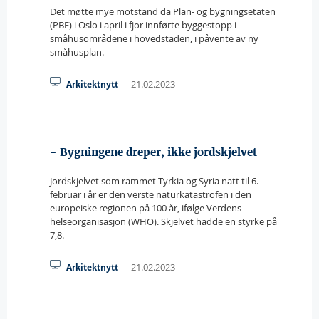
Det møtte mye motstand da Plan- og bygningsetaten
(PBE) i Oslo i april i fjor innførte byggestopp i
småhusområdene i hovedstaden, i påvente av ny
småhusplan.
21.02.2023
Arkitektnytt
- Bygningene dreper, ikke jordskjelvet
Jordskjelvet som rammet Tyrkia og Syria natt til 6.
februar i år er den verste naturkatastrofen i den
europeiske regionen på 100 år, ifølge Verdens
helseorganisasjon (WHO). Skjelvet hadde en styrke på
7,8.
21.02.2023
Arkitektnytt