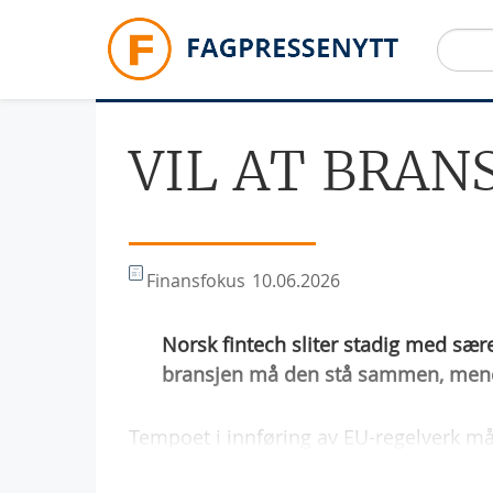
Hopp til hovedinnhold
VIL AT BRAN
Finansfokus
10.06.2026
Norsk fintech sliter stadig med sære
bransjen må den stå sammen, mener 
Tempoet i innføring av EU-regelverk m