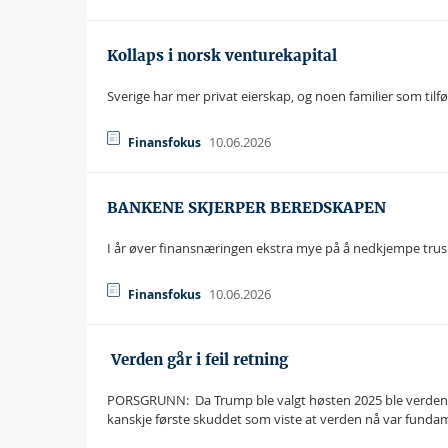
Kollaps i norsk venturekapital
Sverige har mer privat eierskap, og noen familier som tilfør
10.06.2026
Finansfokus
BANKENE SKJERPER BEREDSKAPEN
I år øver finansnæringen ekstra mye på å nedkjempe trus
10.06.2026
Finansfokus
 Verden går i feil retning
PORSGRUNN:  Da Trump ble valgt høsten 2025 ble verden 
kanskje første skuddet som viste at verden nå var funda