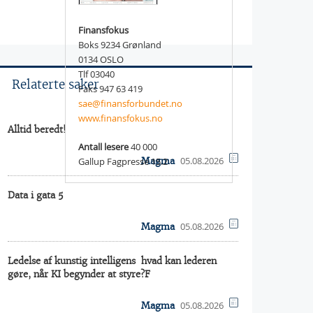
Finansfokus
Boks 9234 Grønland
0134 OSLO
Tlf 03040
Relaterte saker
Faks 947 63 419
sae@finansforbundet.no
www.finansfokus.no
Alltid beredt!
Antall lesere
40 000
05.08.2026
Gallup Fagpresse 15.2
Magma
Data i gata 5
05.08.2026
Magma
Ledelse af kunstig intelligens  hvad kan lederen
gøre, når KI begynder at styre?F
05.08.2026
Magma