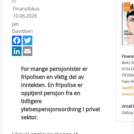
Finansfokus
10.06.2026
Jan
Davidsen
Facebook
Twitter
LinkedIn
Email
Finans
Boks 9
For mange pensjonister er
0134 
Tlf 030
fripolisen en viktig del av
Faks 9
inntekten. En fripolise er
sae@fi
opptjent pensjon fra en
www.fi
tidligere
Antall 
ytelsespensjonsordning i privat
Gallup
sektor.