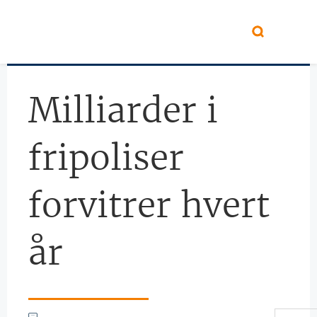
Hopp til hovedinnhold
Milliarder i
fripoliser
forvitrer hvert
år