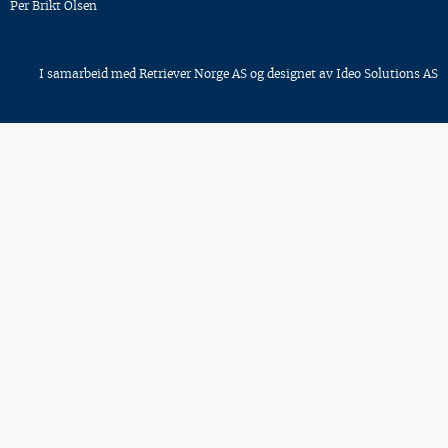
Per Brikt Olsen
I samarbeid med
Retriever Norge AS
og designet av
Ideo Solutions AS