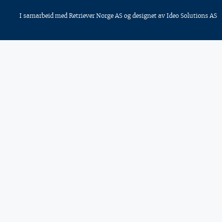
I samarbeid med
Retriever Norge AS
og designet av
Ideo Solutions AS