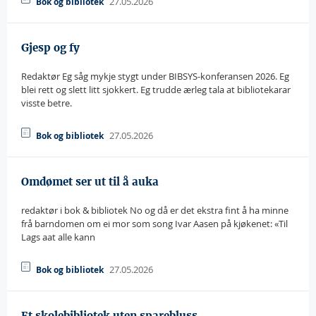
27.05.2026
Bok og bibliotek
Gjesp og fy
Redaktør Eg såg mykje stygt under BIBSYS-konferansen 2026. Eg
blei rett og slett litt sjokkert. Eg trudde ærleg tala at bibliotekarar
visste betre.
27.05.2026
Bok og bibliotek
Omdømet ser ut til å auka
redaktør i bok & bibliotek No og då er det ekstra fint å ha minne
frå barndomen om ei mor som song Ivar Aasen på kjøkenet: «Til
Lags aat alle kann
27.05.2026
Bok og bibliotek
Et skolebibliotek uten sparebluss