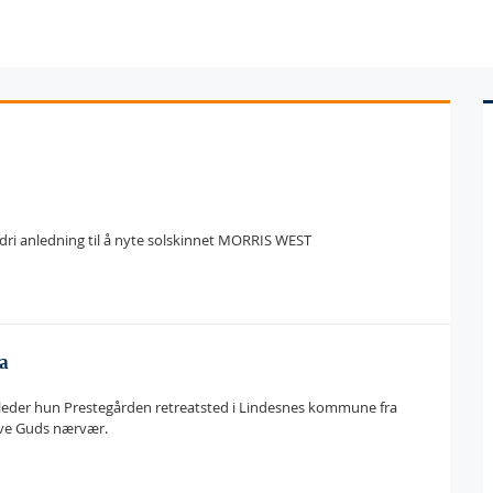
aldri anledning til å nyte solskinnet MORRIS WEST
a
el leder hun Prestegården retreatsted i Lindesnes kommune fra
ve Guds nærvær.