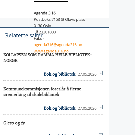
Agenda 3:16
Postboks 7153 St.Olavs plass
0130 Oslo
Tlf 23301000
Relaterte saker
Faks -
agenda316@agenda316.no
www.agenda316.no
KOLLAPSEN SOM RAMMA HEILE BIBLIOTEK-
NORGE
27.05.2026
Bok og bibliotek
Kommunekommisjonen foreslår å fjerne
øremerking til skolebibliotek
27.05.2026
Bok og bibliotek
Gjesp og fy