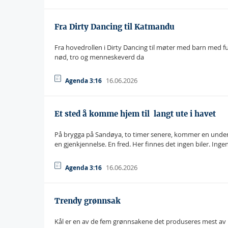
Fra Dirty Dancing til Katmandu
Fra hovedrollen i Dirty Dancing til møter med barn med f
nød, tro og menneskeverd da
16.06.2026
Agenda 3:16
Et sted å komme hjem til  langt ute i havet
På brygga på Sandøya, to timer senere, kommer en underlig
en gjenkjennelse. En fred. Her finnes det ingen biler. Inge
16.06.2026
Agenda 3:16
Trendy grønnsak
Kål er en av de fem grønnsakene det produseres mest av i 