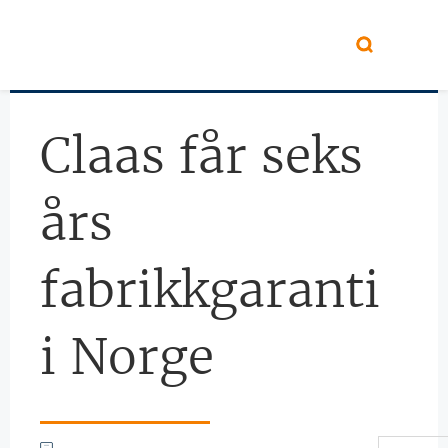
Hopp til hovedinnhold
Claas får seks
års
fabrikkgaranti
i Norge