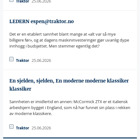
25.06.2026
Traktor
LEDERN espen@traktor.no
Det er en etablert sannhet blant mange at «alt var så mye
billigere før», og at dagens maskininvesteringer gjør uvanlig dype
innhogg i budsjettet. Men stemmer egentlig det?
25.06.2026
Traktor
En sjelden, sjelden, En moderne moderne klassiker
klassiker
Sannheten er imidlertid en annen: McCormick ZTX er et italiensk
arbeidsjern bygget i England, som nå har funnet sin plass i rekken
av moderne klassikere.
25.06.2026
Traktor