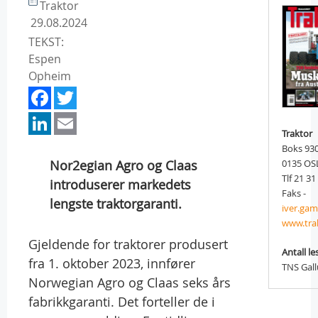
Traktor
29.08.2024
TEKST:
Espen
Opheim
Facebook
Twitter
LinkedIn
Email
Traktor
Boks 93
Nor2egian Agro og Claas
0135 OS
Tlf 21 31
introduserer markedets
Faks -
lengste traktorgaranti.
iver.ga
www.tra
Gjeldende for traktorer produsert
Antall le
fra 1. oktober 2023, innfører
TNS Gal
Norwegian Agro og Claas seks års
fabrikkgaranti. Det forteller de i