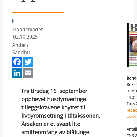
Bondebladet
02.10.2025
Anders
Sandbu
Facebook
Twitter
LinkedIn
Email
Bond
Boks 
Fra tirsdag 16. september
0135
Tlf 21
opphevet husdyrnæringa
Faks 
tilleggskravene knyttet til
reda
livdyromsetning i tiltakssonen.
www.
Årsaken er et svært lite
Antall
smitteomfang av blåtunge.
TNS G