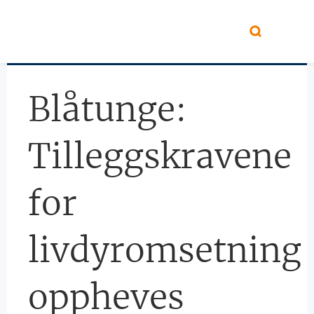
Hopp til hovedinnhold
Blåtunge:
Tilleggskravene
for
livdyromsetning
oppheves