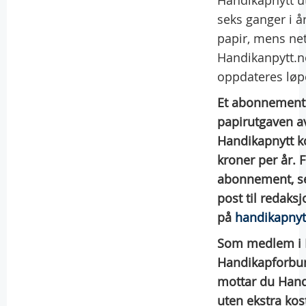
Handikapnytt 
seks ganger i å
papir, mens ne
Handikanpytt.n
oppdateres løp
Et abonnement
papirutgaven a
Handikapnytt k
kroner per år. 
abonnement, s
post til redaks
på
handikapny
Som medlem i 
Handikapforbu
mottar du Hand
uten ekstra kos