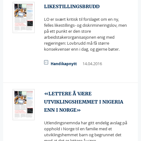
LIKESTILLINGSBRUDD
LO er svært kritisk til forslaget om en ny,
felles likestillings- og diskrimineringslov, men
på ett punkt er den store
arbeidstakerorganisasjonen enig med
regjeringen: Lovbrudd må få større
konsekvenser enn i dag, og gjerne bøter.
14.04.2016
Handikapnytt
«LETTERE Å VÆRE
UTVIKLINGSHEMMET I NIGERIA
ENN I NORGE»
Utlendingsnemnda har gitt endelig avslag på
opphold i Norge til en familie med et
utviklingshemmet barn og begrunnet det
med at det er lettere å være