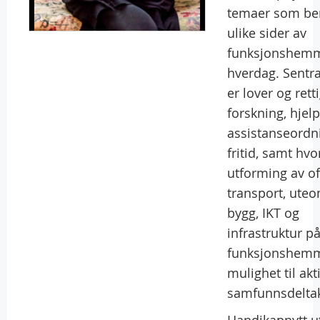
temaer som be
ulike sider av
funksjonshem
hverdag. Sentr
er lover og rett
forskning, hjel
assistanseordn
fritid, samt hv
utforming av of
transport, ute
bygg, IKT og
infrastruktur på
funksjonshem
mulighet til akt
samfunnsdelta