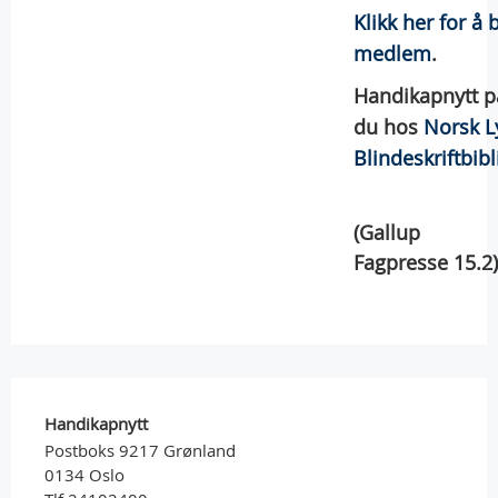
Klikk her for å b
medlem
.
Handikapnytt på
du hos
Norsk L
Blindeskriftbibl
(Gallup
Fagpresse 15.2)
Handikapnytt
Postboks 9217 Grønland
0134 Oslo