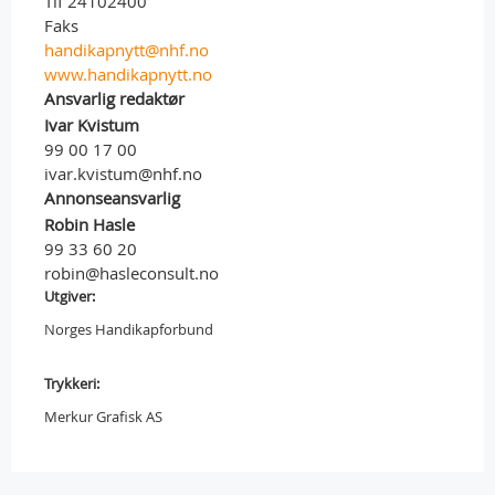
Tlf 24102400
Faks
handikapnytt@nhf.no
www.handikapnytt.no
Ansvarlig redaktør
Ivar Kvistum
99 00 17 00
ivar.kvistum@nhf.no
Annonseansvarlig
Robin Hasle
99 33 60 20
robin@hasleconsult.no
Utgiver:
Norges Handikapforbund
Trykkeri:
Merkur Grafisk AS