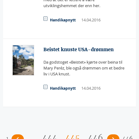
utviklingshemmet der enn her.
14.04.2016
Handikapnytt
Beistet knuste USA-drømmen
Da godstoget «Beistet» kjørte over beina til
Mary Peréz, ble også drømmen om et bedre
liv i USA knust.
14.04.2016
Handikapnytt
Sider
…
444
445
446
1
446