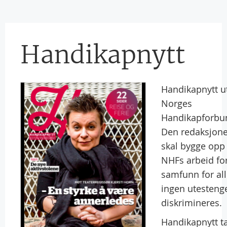
Handikapnytt
Handikapnytt ut
Norges
Handikapforbun
Den redaksjonel
skal bygge opp
NHFs arbeid for
samfunn for all
ingen utestenge
diskrimineres.
Handikapnytt t