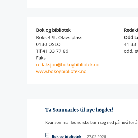
Bok og bibliotek
Redak
Boks 4 St. Olavs plass
Odd L
0130 OSLO
41 33 
Tlf 41 33 77 86
odd.le
Faks
redaksjon@bokogbibliotek.no
www.bokogbibliotek.no
Ta Sommarles til nye høgder!
Kvar sommar les norske barn seg ned på nivå for å 
27.05.2026
Bok og bibliotek