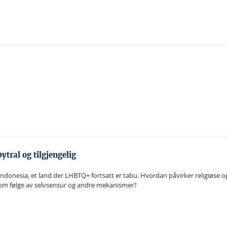
ytral og tilgjengelig
i Indonesia, et land der LHBTQ+ fortsatt er tabu. Hvordan påvirker religiøse 
hjel som følge av selvsensur og andre mekanismer?