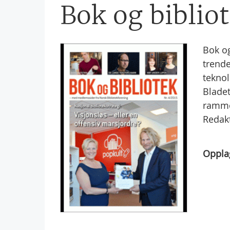
Bok og biblio
Bok og
trende
teknol
Bladet
rammen
Redak
Oppla