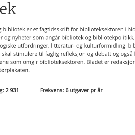
tek
 bibliotek er et fagtidsskrift for biblioteksektoren i N
r og nyheter som angår bibliotek og bibliotekpolitikk
ogiske utfordringer, litteratur- og kulturformidling, bi
 skal stimulere til faglig refleksjon og debatt og også
e som omgir biblioteksektoren. Bladet er redaksjone
tørplakaten.
g:
2 931
Frekvens:
6
utgaver pr år