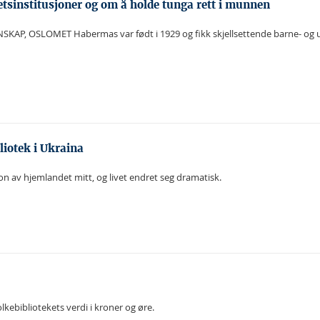
tsinstitusjoner og om å holde tunga rett i munnen
, OSLOMET Habermas var født i 1929 og fikk skjellsettende barne- og un
liotek i Ukraina
jon av hjemlandet mitt, og livet endret seg dramatisk.
olkebibliotekets verdi i kroner og øre.