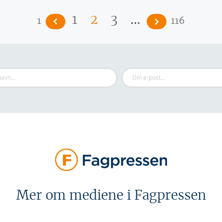
…
1
2
3
1
116
Mer om mediene i Fagpressen