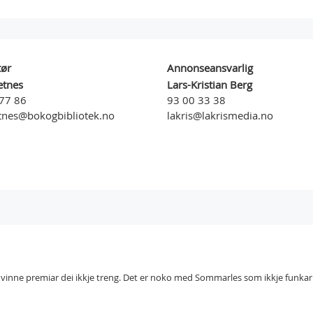
tør
Annonseansvarlig
etnes
Lars-Kristian Berg
77 86
93 00 33 38
tnes@bokogbibliotek.no
lakris@lakrismedia.no
vinne premiar dei ikkje treng. Det er noko med Sommarles som ikkje funkar. 