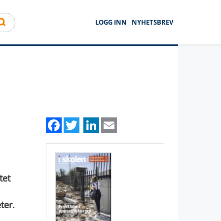
LOGG INN
NYHETSBREV
Facebook
Twitter
LinkedIn
Email
tet
ter.