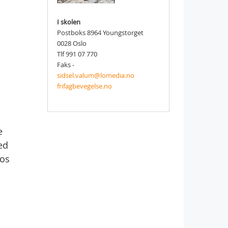
I skolen
Postboks 8964 Youngstorget
0028 Oslo
Tlf 991 07 770
Faks -
sidsel.valum@lomedia.no
frifagbevegelse.no
e
ed
hos