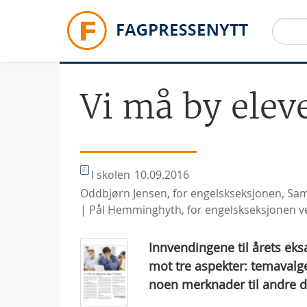
Hopp til hovedinnhold
Vi må by elev
I skolen
10.09.2016
Oddbjørn Jensen, for engelskseksjonen, Sam
| Pål Hemminghyth, for engelskseksjonen v
Innvendingene til årets ek
mot tre aspekter: temavalge
noen merknader til andre d