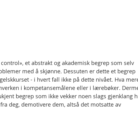
l control», et abstrakt og akademisk begrep som selv
oblemer med å skjønne. Dessuten er dette et begrep
ngelskkurset - i hvert fall ikke på dette nivået. Hva mer
u hverken i kompetansemålene eller i lærebøker. Derm
g ukjent begrep som ikke vekker noen slags gjenklang 
fra deg, demotivere dem, altså det motsatte av