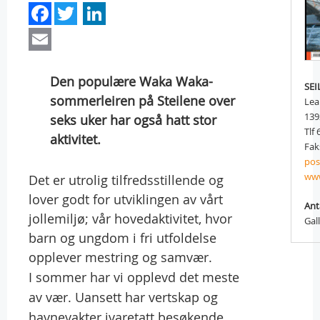
Facebook
Twitter
LinkedIn
Email
Den populære Waka Waka-
SEI
sommerleiren på Steilene over
Lea
139
seks uker har også hatt stor
Tlf 
aktivitet.
Fak
pos
www
Det er utrolig tilfredsstillende og
lover godt for utviklingen av vårt
Ant
jollemiljø; vår hovedaktivitet, hvor
Gal
barn og ungdom i fri utfoldelse
opplever mestring og samvær.
I sommer har vi opplevd det meste
av vær. Uansett har vertskap og
havnevakter ivaretatt besøkende