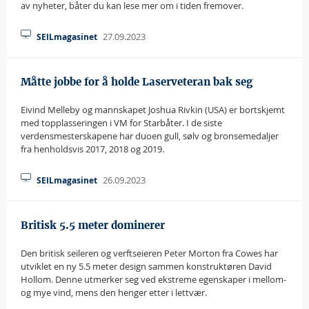
av nyheter, båter du kan lese mer om i tiden fremover.
27.09.2023
SEILmagasinet
Måtte jobbe for å holde Laserveteran bak seg
Eivind Melleby og mannskapet Joshua Rivkin (USA) er bortskjemt
med topplasseringen i VM for Starbåter. I de siste
verdensmesterskapene har duoen gull, sølv og bronsemedaljer
fra henholdsvis 2017, 2018 og 2019.
26.09.2023
SEILmagasinet
Britisk 5.5 meter dominerer
Den britisk seileren og verftseieren Peter Morton fra Cowes har
utviklet en ny 5.5 meter design sammen konstruktøren David
Hollom. Denne utmerker seg ved ekstreme egenskaper i mellom-
og mye vind, mens den henger etter i lettvær.