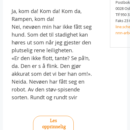
Postbok
0028 Os
Ja, kom da! Kom da! Kom da,
Tlf 950 
Rampen, kom da!
Faks 23 
Nei, nevøen min har ikke fått seg
line.sc
nnn-arb
hund. Som det til stadighet kan
høres ut som når jeg gjester den
plutselig rene leiligheten.
«Er den ikke flott, tante? Se på'n,
da. Den er s å flink. Den gjør
akkurat som det vi ber han om!».
Neida. Nevøen har fått seg en
robot. Av den støv-spisende
sorten. Rundt og rundt svir
Les
opprinnelig