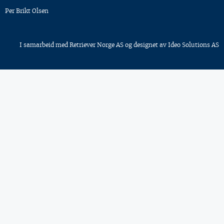
Per Brikt Olsen
I samarbeid med
Retriever Norge AS
og designet av
Ideo Solutions AS