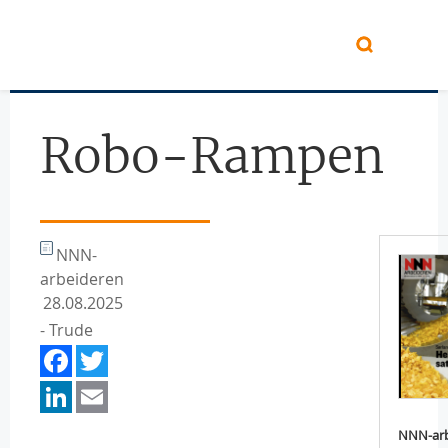
Hopp til hovedinnhold
Robo-Rampen
NNN-
arbeideren
28.08.2025
- Trude
Facebook
Twitter
LinkedIn
Email
NNN-arb