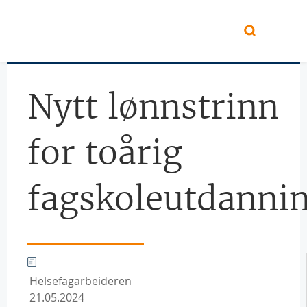
Hopp til hovedinnhold
Nytt lønnstrinn
for toårig
fagskoleutdanni
Helsefagarbeideren
21.05.2024