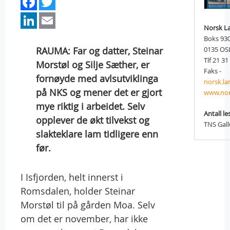
Facebook
Twitter
LinkedIn
Email
Norsk L
Boks 93
RAUMA: Far og datter, Steinar
0135 OS
Tlf 21 31
Morstøl og Silje Sæther, er
Faks -
fornøyde med avlsutviklinga
norsk.l
på NKS og mener det er gjort
www.nor
mye riktig i arbeidet. Selv
Antall le
opplever de økt tilvekst og
TNS Gal
slakteklare lam tidligere enn
før.
I Isfjorden, helt innerst i
Romsdalen, holder Steinar
Morstøl til på gården Moa. Selv
om det er november, har ikke