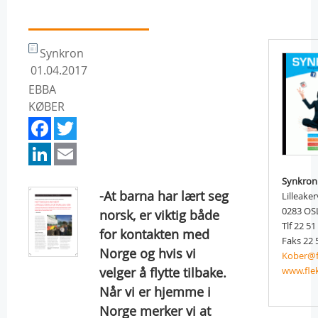
Synkron
01.04.2017
EBBA
KØBER
Facebook
Twitter
LinkedIn
Email
Synkron
-At barna har lært seg
Lilleake
0283 OS
norsk, er viktig både
Tlf 22 51
for kontakten med
Faks 22 
Norge og hvis vi
Kober@f
velger å flytte tilbake.
www.fle
Når vi er hjemme i
Norge merker vi at