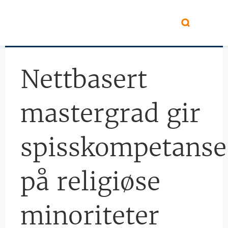
Hopp til hovedinnhold
Nettbasert
mastergrad gir
spisskompetanse
på religiøse
minoriteter