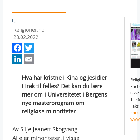
Religioner.no
28.02.2022
Facebook
Twitter
LinkedIn
Email
Hva har kristne i Kina og jesidier
Relig
i Irak til felles? Det kan du lære
Eneb
0657
mer om i Universitetet i Bergens
Tlf 4
nye masterprogram om
Faks 
religiøse minoriteter.
hans
www.
Av Silje Jeanett Skogvang
Alle er minoriteter, i visse