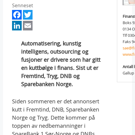
Senneset
Facebook
Twitter
Finans
LinkedIn
Email
Boks 9
0134 
Tlf 030
Faks 9
Automatisering, kunstig
sae@fi
intelligens, outsourcing og
www.fi
fusjoner er drivere som har gitt
Antall 
en kuttbølge i finans. Sist ut er
Gallup
Fremtind, Tryg, DNB og
Sparebanken Norge.
Siden sommeren er det annonsert
kutt i Fremtind, DNB, Sparebanken
Norge og Tryg. Dette kommer på
toppen av nedbemanninger i
SpareBank 1 Sør-Norge og DNBs