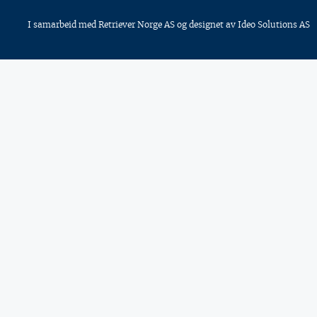
I samarbeid med
Retriever Norge AS
og designet av
Ideo Solutions AS