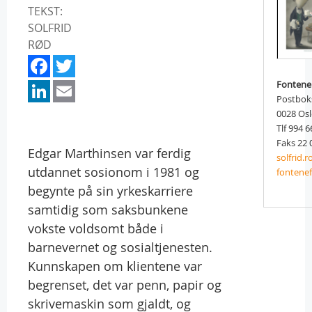
TEKST:
SOLFRID
RØD
Facebook
Twitter
LinkedIn
Email
Fontene
Postbok
0028 Os
Tlf 994 6
Faks 22 
Edgar Marthinsen var ferdig
solfrid.
utdannet sosionom i 1981 og
fontene
begynte på sin yrkeskarriere
samtidig som saksbunkene
vokste voldsomt både i
barnevernet og sosialtjenesten.
Kunnskapen om klientene var
begrenset, det var penn, papir og
skrivemaskin som gjaldt, og