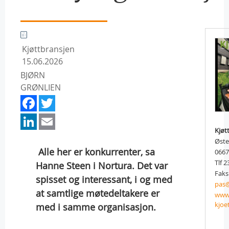
Kjøttbransjen
15.06.2026
BJØRN
GRØNLIEN
Facebook
Twitter
LinkedIn
Email
Kjøt
Øste
 Alle her er konkurrenter, sa
066
Tlf 2
Hanne Steen i Nortura. Det var
Faks
spisset og interessant, i og med
pas@
at samtlige møtedeltakere er
www.
kjoe
med i samme organisasjon.