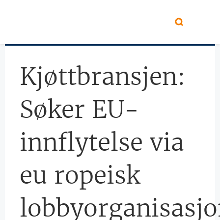
Hopp til hovedinnhold
Kjøttbransjen: 
Søker EU-
innflytelse via
eu ropeisk
lobbyorganisasj