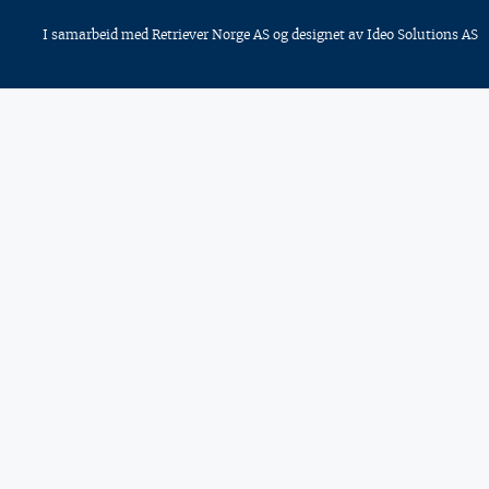
I samarbeid med
Retriever Norge AS
og designet av
Ideo Solutions AS