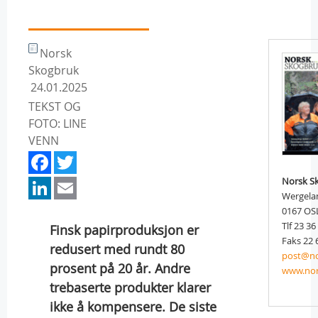
Norsk
Skogbruk
24.01.2025
TEKST OG
FOTO: LINE
VENN
Facebook
Twitter
LinkedIn
Email
Norsk S
Wergela
0167 OS
Tlf 23 36
Finsk papirproduksjon er
Faks 22 
redusert med rundt 80
post@no
prosent på 20 år. Andre
www.nor
trebaserte produkter klarer
ikke å kompensere. De siste