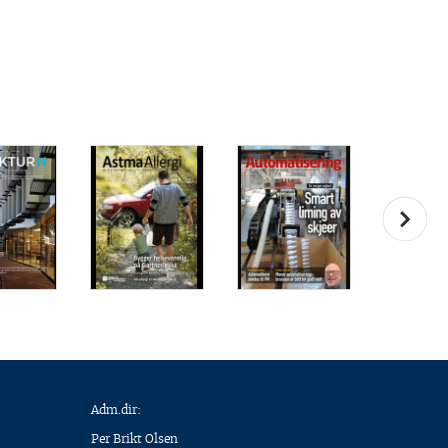
Adm.dir:
Per Brikt Olsen