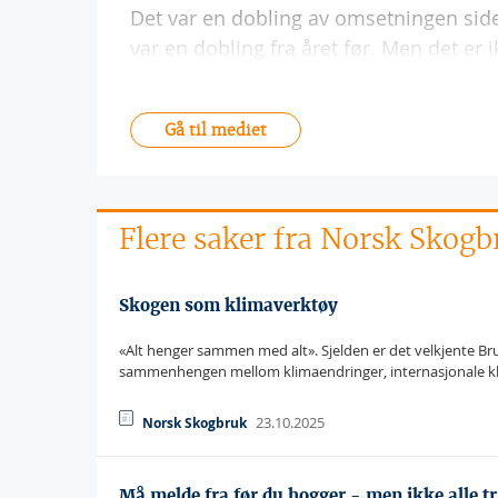
Det var en dobling av omsetningen siden
var en dobling fra året før. Men det er
Gå til mediet
Flere saker fra Norsk Skogb
Skogen som klimaverktøy
«Alt henger sammen med alt». Sjelden er det velkjente Br
sammenhengen mellom klimaendringer, internasjonale k
23.10.2025
Norsk Skogbruk
Må melde fra før du hogger - men ikke alle tr