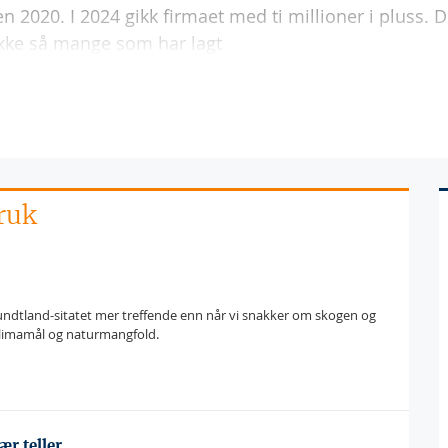
 2020. I 2024 gikk firmaet med ti millioner i pluss. D
 ikke så mange som har lagt
ruk
undtland-sitatet mer treffende enn når vi snakker om skogen og
limamål og naturmangfold.
ær teller