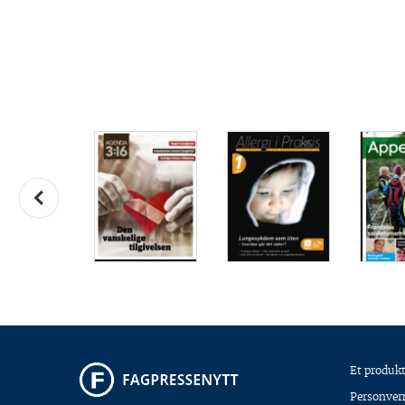
Et produkt
Personver