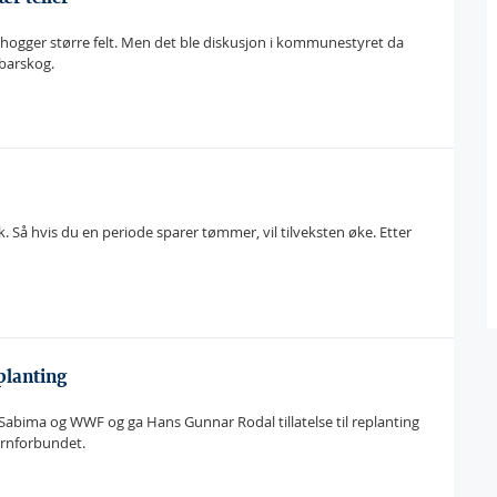
hogger større felt. Men det ble diskusjon i kommunestyret da
 barskog.
k. Så hvis du en periode sparer tømmer, vil tilveksten øke. Etter
-planting
 Sabima og WWF og ga Hans Gunnar Rodal tillatelse til replanting
ernforbundet.