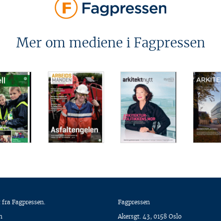
Mer om mediene i Fagpressen
 fra Fagpressen.
Fagpressen
n
Akersgt. 43, 0158 Oslo