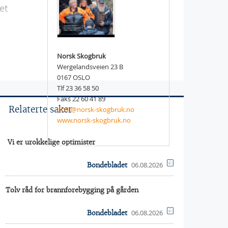
et
Norsk Skogbruk
Wergelandsveien 23 B
0167 OSLO
Tlf 23 36 58 50
Faks 22 60 41 89
Relaterte saker
post@norsk-skogbruk.no
www.norsk-skogbruk.no
 Vi er urokkelige optimister
06.08.2026
Bondebladet
Tolv råd for brannforebygging på gården
06.08.2026
Bondebladet