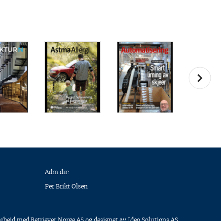
Adm.dir:
Per Brikt Olsen
arbeid med
Retriever Norge AS
og designet av
Ideo Solutions AS