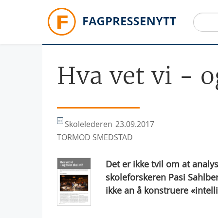
Hopp til hovedinnhold
Hva vet vi - o
Skolelederen
23.09.2017
TORMOD SMEDSTAD
Det er ikke tvil om at anal
skoleforskeren Pasi Sahlberg
ikke an å konstruere «intell