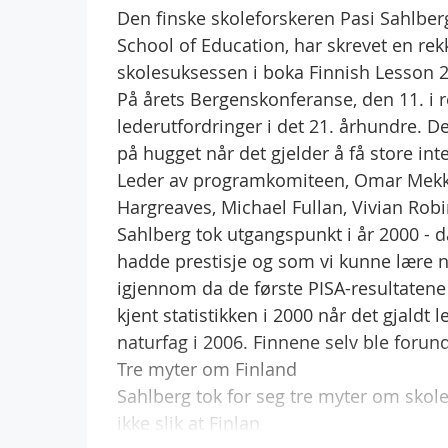
Den finske skoleforskeren Pasi Sahlber
School of Education, har skrevet en rek
skolesuksessen i boka Finnish Lesson 2
På årets Bergenskonferanse, den 11. i r
lederutfordringer i det 21. århundre. 
på hugget når det gjelder å få store in
Leder av programkomiteen, Omar Mekki, v
Hargreaves, Michael Fullan, Vivian Robi
Sahlberg tok utgangspunkt i år 2000 -
hadde prestisje og som vi kunne lære noe
igjennom da de første PISA-resultatene 
kjent statistikken i 2000 når det gjaldt
naturfag i 2006. Finnene selv ble forund
Tre myter om Finland
Sahlberg tok for seg tre myter om skole
ikke slik at Finlan