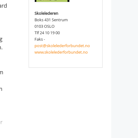
ard
Skolelederen
Boks 431 Sentrum
0103 OSLO
Tlf 24 10 19 00
g
Faks -
post@skolelederforbundet.no
n.
www.skolelederforbundet.no
om
m
r