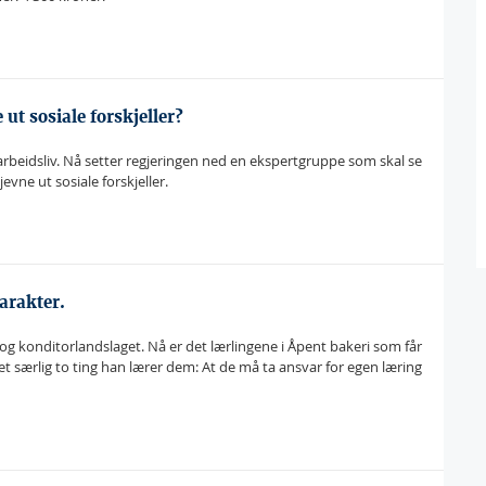
ut sosiale forskjeller?
g arbeidsliv. Nå setter regjeringen ned en ekspertgruppe som skal se
vne ut sosiale forskjeller.
karakter.
g konditorlandslaget. Nå er det lærlingene i Åpent bakeri som får
det særlig to ting han lærer dem: At de må ta ansvar for egen læring