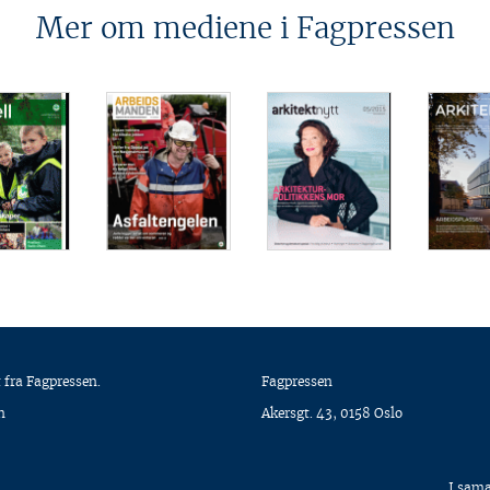
Mer om mediene i Fagpressen
 fra Fagpressen.
Fagpressen
n
Akersgt. 43, 0158 Oslo
I sam