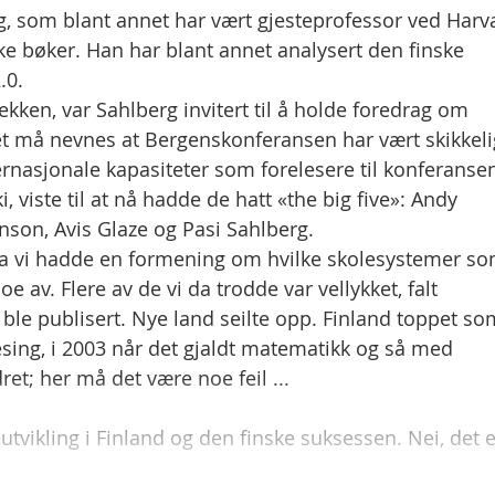
g, som blant annet har vært gjesteprofessor ved Harv
ke bøker. Han har blant annet analysert den finske
.0.
ekken, var Sahlberg invitert til å holde foredrag om
Det må nevnes at Bergenskonferansen har vært skikkeli
ternasjonale kapasiteter som forelesere til konferanse
iste til at nå hadde de hatt «the big five»: Andy
nson, Avis Glaze og Pasi Sahlberg.
 da vi hadde en formening om hvilke skolesystemer s
 av. Flere av de vi da trodde var vellykket, falt
ble publisert. Nye land seilte opp. Finland toppet so
 lesing, i 2003 når det gjaldt matematikk og så med
ret; her må det være noe feil ...
utvikling i Finland og den finske suksessen. Nei, det e