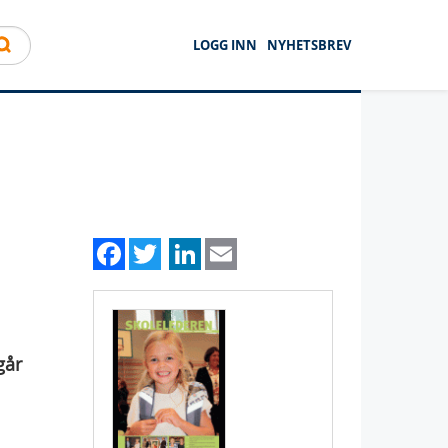
LOGG INN
NYHETSBREV
Facebook
Twitter
LinkedIn
Email
går