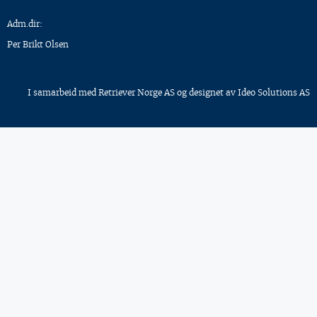
Adm.dir:
Per Brikt Olsen
I samarbeid med
Retriever Norge AS
og designet av
Ideo Solutions AS