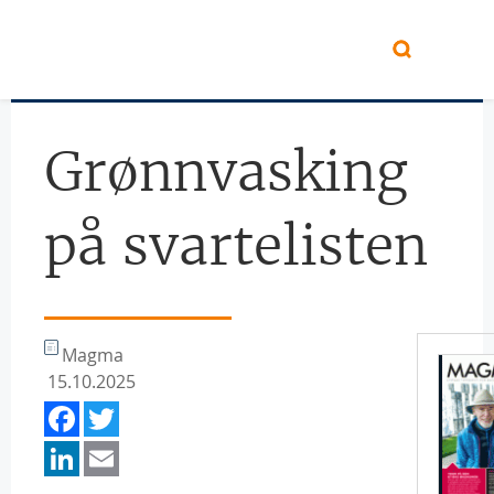
Hopp til hovedinnhold
Grønnvasking
på svartelisten
Magma
15.10.2025
Facebook
Twitter
LinkedIn
Email