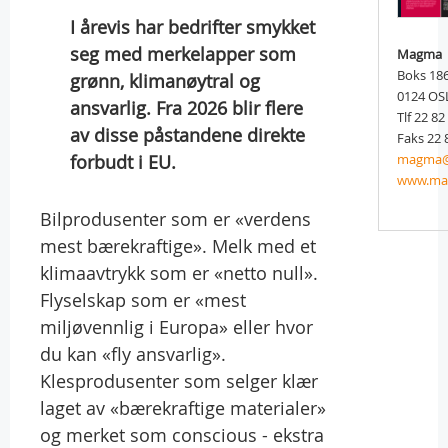
I årevis har bedrifter smykket
seg med merkelapper som
Magma
Boks 186
grønn, klimanøytral og
0124 OS
ansvarlig. Fra 2026 blir flere
Tlf 22 82
av disse påstandene direkte
Faks 22 
forbudt i EU.
magma@f
www.ma
Bilprodusenter som er «verdens
mest bærekraftige». Melk med et
klimaavtrykk som er «netto null».
Flyselskap som er «mest
miljøvennlig i Europa» eller hvor
du kan «fly ansvarlig».
Klesprodusenter som selger klær
laget av «bærekraftige materialer»
og merket som conscious - ekstra