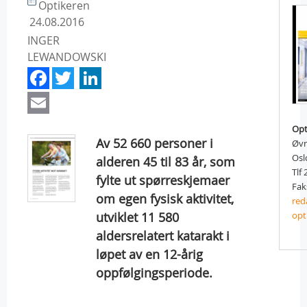
Optikeren
24.08.2016
INGER
LEWANDOWSKI
Facebook
Twitter
LinkedIn
Email
Opt
Av 52 660 personer i
Øvr
Osl
alderen 45 til 83 år, som
Tlf
fylte ut spørreskjemaer
Fak
om egen fysisk aktivitet,
red
utviklet 11 580
opt
aldersrelatert katarakt i
løpet av en 12-årig
oppfølgingsperiode.