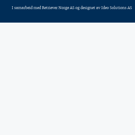
I samarbeid med
Retriever Norge AS
og designet av
Ideo Solutions AS