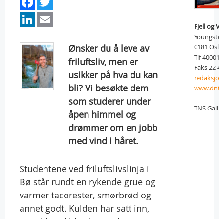
Facebook
Twitter
LinkedIn
Email
Fjell og 
Youngst
Ønsker du å leve av
0181 Os
Tlf 4000
friluftsliv, men er
Faks 22 
usikker på hva du kan
redaksj
bli? Vi besøkte dem
www.dnt
som studerer under
TNS Gal
åpen himmel og
drømmer om en jobb
med vind i håret.
Studentene ved friluftslivslinja i
Bø står rundt en rykende grue og
varmer tacorester, smørbrød og
annet godt. Kulden har satt inn,