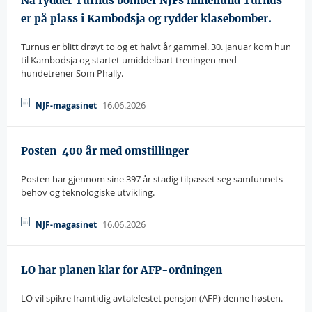
Nå rydder Turnus bomber NJFs minehund Turnus
er på plass i Kambodsja og rydder klasebomber.
Turnus er blitt drøyt to og et halvt år gammel. 30. januar kom hun
til Kambodsja og startet umiddelbart treningen med
hundetrener Som Phally.
16.06.2026
NJF-magasinet
Posten  400 år med omstillinger
Posten har gjennom sine 397 år stadig tilpasset seg samfunnets
behov og teknologiske utvikling.
16.06.2026
NJF-magasinet
LO har planen klar for AFP-ordningen
LO vil spikre framtidig avtalefestet pensjon (AFP) denne høsten.