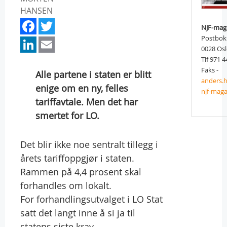
HANSEN
Facebook
Twitter
NJF-mag
LinkedIn
Email
Postbok
0028 Os
Tlf 971 4
Faks -
Alle partene i staten er blitt
anders.
enige om en ny, felles
njf-maga
tariffavtale. Men det har
smertet for LO.
Det blir ikke noe sentralt tillegg i
årets tariffoppgjør i staten.
Rammen på 4,4 prosent skal
forhandles om lokalt.
For forhandlingsutvalget i LO Stat
satt det langt inne å si ja til
statens siste krav.