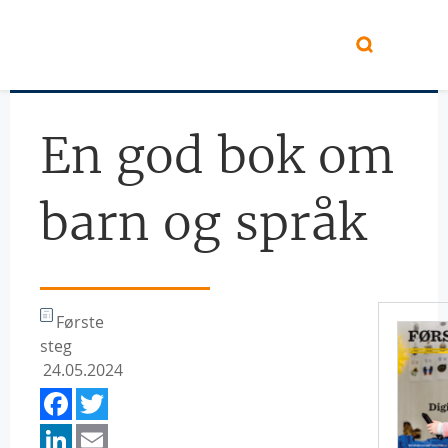
Hopp til hovedinnhold
En god bok om
barn og språk
Første
steg
24.05.2024
Facebook
Twitter
LinkedIn
Email