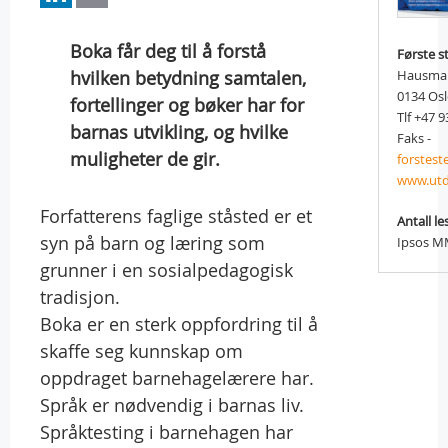
Boka får deg til å forstå
Første s
hvilken betydning samtalen,
Hausman
0134 Os
fortellinger og bøker har for
Tlf +47 9
barnas utvikling, og hvilke
Faks -
muligheter de gir.
forstes
www.utd
Forfatterens faglige ståsted er et
Antall le
syn på barn og læring som
Ipsos MM
grunner i en sosialpedagogisk
tradisjon.
Boka er en sterk oppfordring til å
skaffe seg kunnskap om
oppdraget barnehagelærere har.
Språk er nødvendig i barnas liv.
Språktesting i barnehagen har